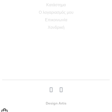
Κατάστημα
Ο λογαριασμός μου
Επικοινωνία
Χονδρική
Δευτέρα – Παρασκευή:
09:00 – 17:00
Σάββατο & Κυριακή κλειστά
Στρατηγού Δαβάκη 3, 13351 Φυλή-Χασιά, Τ.Κ. 13351
+302102483963
Design Artis