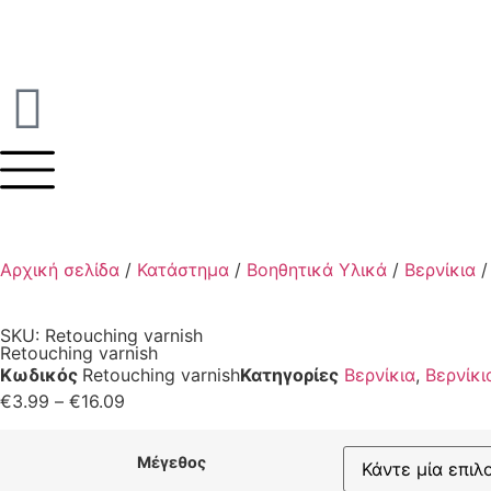
Αρχική σελίδα
/
Κατάστημα
/
Βοηθητικά Υλικά
/
Βερνίκια
/
SKU: Retouching varnish
Retouching varnish
Κωδικός
Retouching varnish
Κατηγορίες
Βερνίκια
,
Βερνίκι
€
3.99
–
€
16.09
Μέγεθος