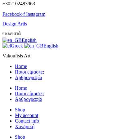
+302102483963
Facebook-f
Instagram
Design Artis
λειστά
English
Greek
English
Vakouftsis Art
Home
Ποιοι είμαστε;
Αρθρογραφία
Home
Ποιοι είμαστε;
Αρθρογραφία
Shop
My account
Contact info
Χονδρική
Shop