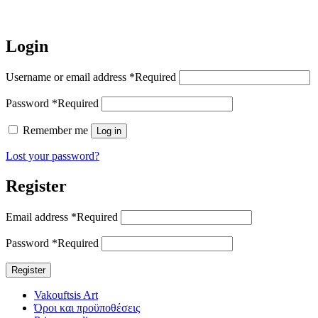
Login
Username or email address
*
Required
Password
*
Required
Remember me
Log in
Lost your password?
Register
Email address
*
Required
Password
*
Required
Register
Vakouftsis Art
Όροι και προϋποθέσεις