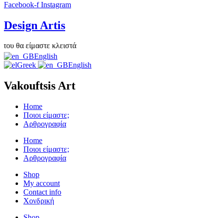
Facebook-f
Instagram
Design Artis
υ θα είμαστε κλειστά
English
Greek
English
Vakouftsis Art
Home
Ποιοι είμαστε;
Αρθρογραφία
Home
Ποιοι είμαστε;
Αρθρογραφία
Shop
My account
Contact info
Χονδρική
Shop