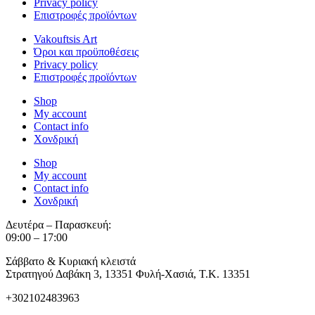
Privacy policy
Επιστροφές προϊόντων
Vakouftsis Art
Όροι και προϋποθέσεις
Privacy policy
Επιστροφές προϊόντων
Shop
My account
Contact info
Χονδρική
Shop
My account
Contact info
Χονδρική
Δευτέρα – Παρασκευή:
09:00 – 17:00
Σάββατο & Κυριακή κλειστά
Στρατηγού Δαβάκη 3, 13351 Φυλή-Χασιά, Τ.Κ. 13351
+302102483963