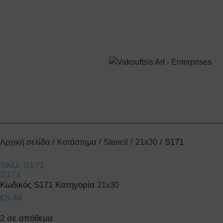
/
/
/
/ S171
Αρχική σελίδα
Κατάστημα
Stencil
21x30
SKU: S171
S171
Κωδικός
S171
Κατηγορία
21x30
€
5.44
2 σε απόθεμα