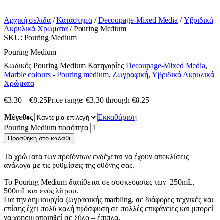
Αρχική σελίδα
/
Κατάστημα
/
Decoupage-Mixed Media
/
Υβριδικά
Ακρυλικά Χρώματα
/ Pouring Medium
SKU: Pouring Medium
Pouring Medium
Κωδικός
Pouring Medium
Κατηγορίες
Decoupage-Mixed Media
,
Marble colours - Pouring medium
,
Ζωγραφική
,
Υβριδικά Ακρυλικά
Χρώματα
€
3.30
–
€
8.25
Price range: €3.30 through €8.25
Μέγεθος
Εκκαθάριση
Pouring Medium ποσότητα
Προσθήκη στο καλάθι
Τα χρώματα των προϊόντων ενδέχεται να έχουν αποκλίσεις
ανάλογα με τις ρυθμίσεις της οθόνης σας.
Το Pouring Medium διατίθεται σε συσκευασίες των 250mL,
500mL και ενός λίτρου.
Για την δημιουργία ζωγραφικής marbling, σε διάφορες τεχνικές και
επίσης έχει πολύ καλή πρόσφυση σε πολλές επιφάνειες και μπορεί
να χρησιμοποιηθεί σε ξύλο – έπιπλα.