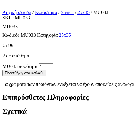
Αρχική σελίδα
/
Κατάστημα
/
Stencil
/
25x35
/ MU033
SKU: MU033
MU033
Κωδικός
MU033
Κατηγορία
25x35
€
5.96
2 σε απόθεμα
MU033 ποσότητα
Προσθήκη στο καλάθι
Τα χρώματα των προϊόντων ενδέχεται να έχουν αποκλίσεις ανάλογα μ
Επιπρόσθετες Πληροφορίες
Σχετικά