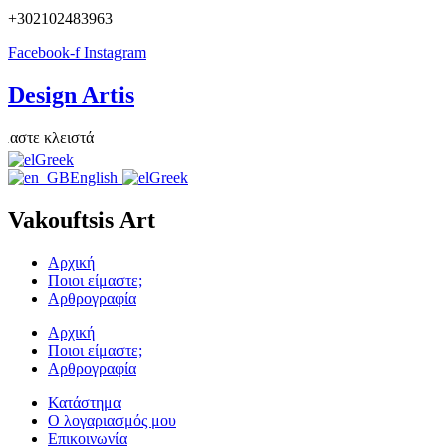
+302102483963
Facebook-f
Instagram
Design Artis
τε κλειστά
Greek
English
Greek
Vakouftsis Art
Αρχική
Ποιοι είμαστε;
Αρθρογραφία
Αρχική
Ποιοι είμαστε;
Αρθρογραφία
Κατάστημα
Ο λογαριασμός μου
Επικοινωνία