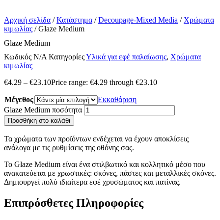
Αρχική σελίδα
/
Κατάστημα
/
Decoupage-Mixed Media
/
Χρώματα
κιμωλίας
/ Glaze Medium
Glaze Medium
Κωδικός
N/A
Κατηγορίες
Υλικά για εφέ παλαίωσης
,
Χρώματα
κιμωλίας
€
4.29
–
€
23.10
Price range: €4.29 through €23.10
Μέγεθος
Εκκαθάριση
Glaze Medium ποσότητα
Προσθήκη στο καλάθι
Τα χρώματα των προϊόντων ενδέχεται να έχουν αποκλίσεις
ανάλογα με τις ρυθμίσεις της οθόνης σας.
Το Glaze Medium είναι ένα στιλβωτικό και κολλητικό μέσο που
ανακατεύεται με χρωστικές: σκόνες, πάστες και μεταλλικές σκόνες.
Δημιουργεί πολύ ιδιαίτερα εφέ χρυσώματος και πατίνας.
Επιπρόσθετες Πληροφορίες