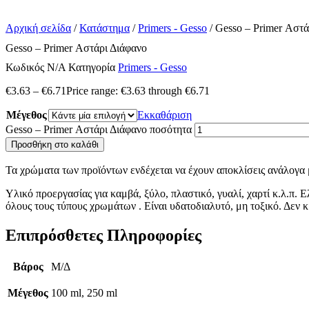
Αρχική σελίδα
/
Κατάστημα
/
Primers - Gesso
/ Gesso – Primer Αστά
Gesso – Primer Αστάρι Διάφανο
Κωδικός
N/A
Κατηγορία
Primers - Gesso
€
3.63
–
€
6.71
Price range: €3.63 through €6.71
Μέγεθος
Εκκαθάριση
Gesso – Primer Αστάρι Διάφανο ποσότητα
Προσθήκη στο καλάθι
Τα χρώματα των προϊόντων ενδέχεται να έχουν αποκλίσεις ανάλογα μ
Υλικό προεργασίας για καμβά, ξύλο, πλαστικό, γυαλί, χαρτί κ.λ.π.
όλους τους τύπους χρωμάτων . Είναι υδατοδιαλυτό, μη τοξικό. Δεν 
Επιπρόσθετες Πληροφορίες
Βάρος
Μ/Δ
Μέγεθος
100 ml, 250 ml