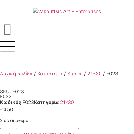
Αρχική σελίδα
/
Κατάστημα
/
Stencil
/
21x30
/ F023
SKU: F023
F023
Κωδικός
F023
Κατηγορία
21x30
€
4.50
2 σε απόθεμα