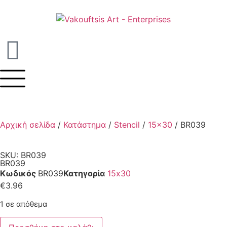
Αρχική σελίδα
/
Κατάστημα
/
Stencil
/
15x30
/ BR039
SKU: BR039
BR039
Κωδικός
BR039
Κατηγορία
15x30
€
3.96
1 σε απόθεμα