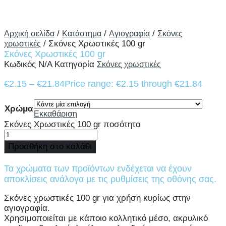
/
/
/
Αρχική σελίδα
Κατάστημα
Αγιογραφία
Σκόνες
/ Σκόνες Χρωστικές 100 gr
χρωστικές
Σκόνες Χρωστικές 100 gr
Κωδικός
N/A
Κατηγορία
Σκόνες χρωστικές
€
2.15
–
€
21.84
Price range: €2.15 through €21.84
Χρώμα
Εκκαθάριση
Σκόνες Χρωστικές 100 gr ποσότητα
Προσθήκη στο καλάθι
Τα χρώματα των προϊόντων ενδέχεται να έχουν
αποκλίσεις ανάλογα με τις ρυθμίσεις της οθόνης σας.
Σκόνες χρωστικές 100 gr για χρήση κυρίως στην
αγιογραφία.
Χρησιμοποιείται με κάποιο κολλητικό μέσο, ακρυλικό