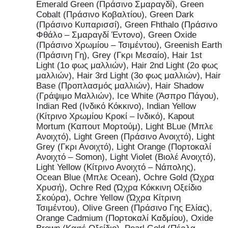
Emerald Green (Πράσινο Σμαραγδί), Green
Cobalt (Πράσινο Κοβαλτίου), Green Dark
(Πράσινο Κυπαρισσί), Green Fhthalo (Πράσινο
Φθάλο – Σμαραγδί Έντονο), Green Oxide
(Πράσινο Χρωμίου – Τσιμέντου), Greenish Earth
(Πράσινη Γη), Grey (Γκρι Μεσαίο), Hair 1st
Light (1ο φως μαλλιών), Hair 2nd Light (2ο φως
μαλλιών), Hair 3rd Light (3ο φως μαλλιών), Hair
Base (Προπλασμός μαλλιών), Hair Shadow
(Γράψιμο Μαλλιών), Ice White (Άσπρο Πάγου),
Indian Red (Ινδικό Κόκκινο), Indian Yellow
(Κίτρινο Χρωμίου Κροκί – Ινδικό), Kapout
Mortum (Καπουτ Μορτούμ), Light BLue (Μπλε
Ανοιχτό), Light Green (Πράσινο Ανοιχτό), Light
Grey (Γκρι Ανοιχτό), Light Orange (Πορτοκαλί
Ανοιχτό – Somon), Light Violet (Βιολέ Ανοιχτό),
Light Yellow (Κίτρινο Ανοιχτό – Νάπολης),
Ocean Blue (Μπλε Ocean), Ochre Gold (Ώχρα
Χρυσή), Ochre Red (Ώχρα Κόκκινη Οξείδιο
Σκούρα), Ochre Yellow (Ώχρα Κίτρινη
Τσιμέντου), Olive Green (Πράσινο Γης Ελίας),
Orange Cadmium (Πορτοκαλί Καδμίου), Oxide