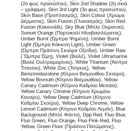
(2ο φως προσώπου), Skin 2nd Shadow (2η σκιά
– γράψιμο), Skin 3rd Light (3ο φως προσώπου),
Skin Base (Προπλασμός), Skin Colour (Χρώμα
Δέρματος), Skin Fusion (Γλυκασμός), Skin Red
Fusion (Κοκκινάδι), Sky Blue (Μπλε Ουρανού),
Sunset Orange (Πορτοκαλί Ηλιοβασιλέματος),
Umber Burnt (Ώμπρα Ψημένη), Umber Burnt
Light (Ώμπρα Κόκκινη Light), Umber Green
(Ώμπρα Πράσινη Σκούρα Οξείδιο), Umber Raw
(΄Ώμπρα Ώμη), Violet (Βιολέ), Violet Ultramarine
(Βιολέ Ουλτραμαρίνας), White TItanium (Άσπρο
Τιτανίου), White Zinc (Τσίγκος), Yellow
Benizimidazolone (Κίτρινο Βισμουθίου Σκούρο),
Yellow Bismuth (Κίτρινο Βισμουθίου), Yellow
Canary Cadmium (Κίτρινο Καδμίου Μεσαίο),
Yellow Canary Chrome (Κίτρινο Χρωμίου
Καναρυ), Yellow Deep Cadmium (Κίτρινο
Καδμίου Σκούρο), Yellow Deep Chrome, Yellow
Lemon Cadmium (Κίτρινο Καδμίου Λεμόν), Blue
Background (Μπλέ Φόντο), Dpp Red, Fluo Blue,
Fluo Green, Fluo Orange, Fluo Pink-Red, Fluo
Yellow, Green Floor (Πράσινο Πατώματος),