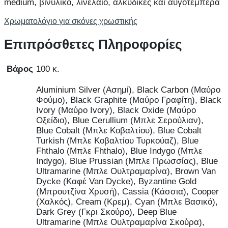
medium, βινυλικό, λινέλαιο, αλκυδικές και αυγοτέμπερα
Χρωματολόγιο για σκόνες χρωστικής
Επιπρόσθετες Πληροφορίες
Βάρος
100 κ.
Aluminium Silver (Ασημί), Black Carbon (Μαύρο
Φούμο), Black Graphite (Μαύρο Γραφίτη), Black
Ivory (Μαύρο Ivory), Black Oxide (Μαύρο
Οξείδιο), Blue Cerullium (Μπλε Σερούλιαν),
Blue Cobalt (Μπλε Κοβαλτίου), Blue Cobalt
Turkish (Μπλε Κοβαλτίου Τυρκούαζ), Blue
Fhthalo (Μπλε Fhthalo), Blue Indygo (Μπλε
Indygo), Blue Prussian (Μπλε Πρωσσίας), Blue
Ultramarine (Μπλε Ουλτραμαρίνα), Brown Van
Dycke (Καφέ Van Dycke), Byzantine Gold
(Μπρουτζίνα Χρυσή), Cassia (Κάσσια), Cooper
(Χαλκός), Cream (Κρεμ), Cyan (Μπλε Βασικό),
Dark Grey (Γκρι Σκούρο), Deep Blue
Ultramarine (Μπλε Ουλτραμαρίνα Σκούρα),