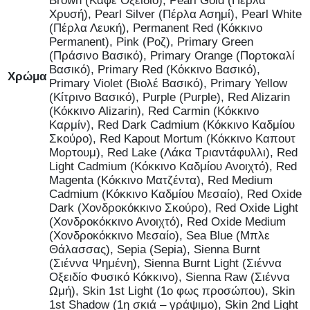
Brown (Καφέ Οξείδιο), Pearl Gold (Πέρλα
Χρυσή), Pearl Silver (Πέρλα Ασημί), Pearl White
(Πέρλα Λευκή), Permanent Red (Κόκκινο
Permanent), Pink (Ροζ), Primary Green
(Πράσινο Βασικό), Primary Orange (Πορτοκαλί
Βασικό), Primary Red (Κόκκινο Βασικό),
Χρώμα
Primary Violet (Βιολέ Βασικό), Primary Yellow
(Κίτρινο Βασικό), Purple (Purple), Red Alizarin
(Κόκκινο Alizarin), Red Carmin (Κόκκινο
Καρμίν), Red Dark Cadmium (Κόκκινο Καδμίου
Σκούρο), Red Kapout Mortum (Κόκκινο Καπουτ
Μορτουμ), Red Lake (Λάκα Τριαντάφυλλι), Red
Light Cadmium (Κόκκινο Καδμίου Ανοιχτό), Red
Magenta (Κόκκινο Ματζέντα), Red Medium
Cadmium (Κόκκινο Καδμίου Μεσαίο), Red Oxide
Dark (Χονδροκόκκινο Σκούρο), Red Oxide Light
(Χονδροκόκκινο Ανοιχτό), Red Oxide Medium
(Χονδροκόκκινο Μεσαίο), Sea Blue (Μπλε
Θάλασσας), Sepia (Sepia), Sienna Burnt
(Σιέννα Ψημένη), Sienna Burnt Light (Σιέννα
Οξειδίο Φυσικό Κόκκινο), Sienna Raw (Σιέννα
Ωμή), Skin 1st Light (1ο φως προσώπου), Skin
1st Shadow (1η σκιά – γράψιμο), Skin 2nd Light