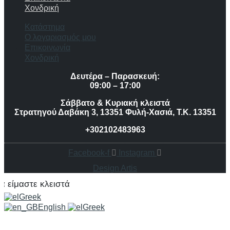
Χονδρική
Κατάστημα
Ο λογαριασμός μου
Επικοινωνία
Χονδρική
Δευτέρα – Παρασκευή:
09:00 – 17:00
Σάββατο & Κυριακή κλειστά
Στρατηγού Δαβάκη 3, 13351 Φυλή-Χασιά, Τ.Κ. 13351
+302102483963
Facebook-f
Instagram
Design Artis
στε κλειστά
Greek
English
Greek