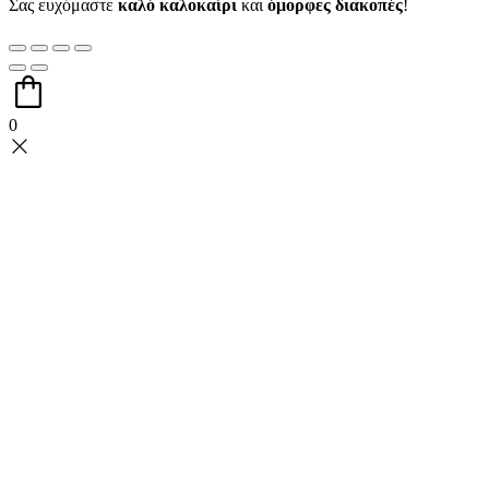
Σας ευχόμαστε
καλό καλοκαίρι
και
όμορφες διακοπές
!
0