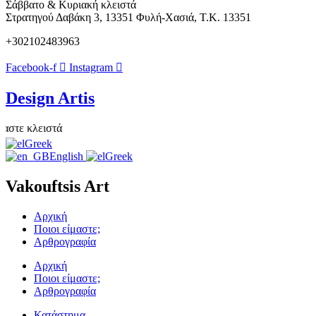
Σάββατο & Κυριακή κλειστά
Στρατηγού Δαβάκη 3, 13351 Φυλή-Χασιά, Τ.Κ. 13351
+302102483963
Facebook-f
Instagram
Design Artis
ε κλειστά
Greek
English
Greek
Vakouftsis Art
Αρχική
Ποιοι είμαστε;
Αρθρογραφία
Αρχική
Ποιοι είμαστε;
Αρθρογραφία
Κατάστημα