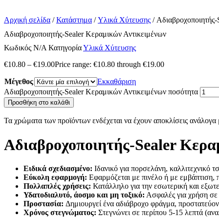
Αρχική σελίδα
/
Κατάστημα
/
Υλικά Χύτευσης
/ Αδιαβροχοποιητής-
Αδιαβροχοποιητής-Sealer Κεραμικών Αντικειμένων
Κωδικός
N/A
Κατηγορία
Υλικά Χύτευσης
€
10.80
–
€
19.00
Price range: €10.80 through €19.00
Μέγεθος
Εκκαθάριση
Αδιαβροχοποιητής-Sealer Κεραμικών Αντικειμένων ποσότητα
Προσθήκη στο καλάθι
Τα χρώματα των προϊόντων ενδέχεται να έχουν αποκλίσεις ανάλογα μ
Αδιαβροχοποιητής-Sealer Κερα
Ειδικά σχεδιασμένο:
Ιδανικό για πορσελάνη, καλλιτεχνικό τσ
Εύκολη εφαρμογή:
Εφαρμόζεται με πινέλο ή με εμβάπτιση, 
Πολλαπλές χρήσεις:
Κατάλληλο για την εσωτερική και εξωτε
Υδατοδιαλυτό, άοσμο και μη τοξικό:
Ασφαλές για χρήση σε 
Προστασία:
Δημιουργεί ένα αδιάβροχο φράγμα, προστατεύοντα
Χρόνος στεγνώματος:
Στεγνώνει σε περίπου 5-15 λεπτά (ανα