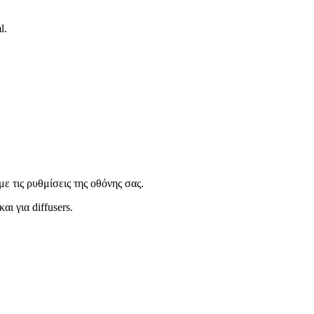
l.
ε τις ρυθμίσεις της οθόνης σας.
ι για diffusers.