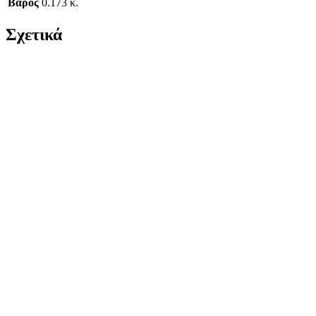
Βάρος
0.173 κ.
Σχετικά