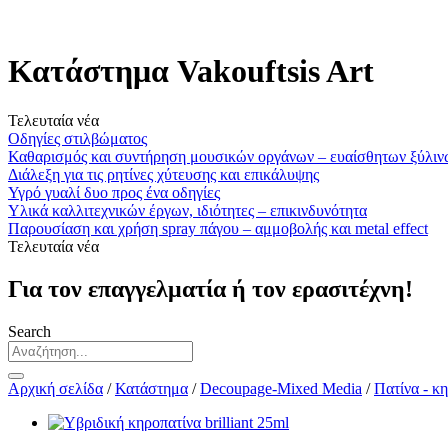
Κατάστημα Vakouftsis Art
Τελευταία νέα
Οδηγίες στιλβώματος
Καθαρισμός και συντήρηση μουσικών οργάνων – ευαίσθητων ξύλιν
Διάλεξη για τις ρητίνες χύτευσης και επικάλυψης
Υγρό γυαλί δυο προς ένα οδηγίες
Υλικά καλλιτεχνικών έργων, ιδιότητες – επικινδυνότητα
Παρουσίαση και χρήση spray πάγου – αμμοβολής και metal effect
Τελευταία νέα
Για τον επαγγελματία ή τον ερασιτέχνη!
Search
Αρχική σελίδα
/
Κατάστημα
/
Decoupage-Mixed Media
/
Πατίνα - κη