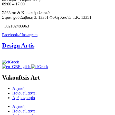
09:00 – 17:00
Σάββατο & Κυριακή κλειστά
Στρατηγού Δαβάκη 3, 13351 Φυλή-Χασιά, Τ.Κ. 13351
+302102483963
Facebook-f
Instagram
Design Artis
Greek
English
Greek
Vakouftsis Art
Αρχική
Ποιοι είμαστε;
Αρθρογραφία
Αρχική
Ποιοι είμαστε;