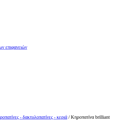
ων επιφανειών
ροπατίνες - δακτυλοπατίνες - κεριά
/ Κηροπατίνα brilliant