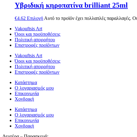
Υβριδική κηροπατίνα brilliant 25ml
€
4.62
Επιλογή
Αυτό το προϊόν έχει πολλαπλές παραλλαγές. Οι
Vakouftsis Art
Όροι και προϋποθέσεις
Πολιτική απορρήτου
Επιστροφές προϊόντων
Vakouftsis Art
Όροι και προϋποθέσεις
Πολιτική απορρήτου
Επιστροφές προϊόντων
Κατάστημα
Ο λογαριασμός μου
Επικοινωνία
Χονδρική
Κατάστημα
Ο λογαριασμός μου
Επικοινωνία
Χονδρική
Δευτέρα – Παρασκευή: